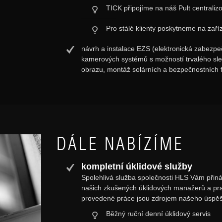
TICK připojíme na náš Pult centrali
Pro stálé klienty poskytneme na zaří
návrh a instalace EZS (elektronická zabezpeč
kamerových systémů s možností trvalého sle
obrazu, montáž solárních a bezpečnostních fó
DÁLE NABÍZÍME
kompletní úklidové služby
Spolehlivá služba společnosti HLS Vám přin
našich zkušených úklidových manažerů a prac
provedené práce jsou zdrojem našeho úspěš
Běžný ruční denní úklidový servis