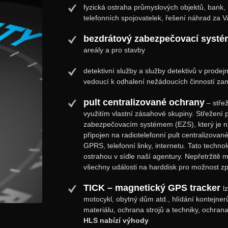
fyzická ostraha průmyslových objektů, bank, h
telefonních spojovatelek, řešení náhrad za
bezdrátový zabezpečovací systém
areály a pro stavby
detektivní služby a služby detektivů v prode
vedoucí k odhalení nežádoucích činností za
pult centralizované ochrany
– stře
využitím vlastní zásahové skupiny. Střežení p
zabezpečovacím systémem (EZS), který je na
připojen na radiotelefonní pult centralizova
GPRS, telefonní linky, internetu. Tato techn
ostrahou v sídle naší agentury. Nepřetržitě 
všechny události na harddisk pro možnost z
TICK – magnetický GPS tracker
l
motocykl, obytný dům atd., hlídání kontejner
materiálu, ochrana strojů a techniky, ochran
HLS nabízí výhody