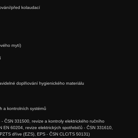
ování/před kolaudací
ového mytí)
í
videlné doplňování hygienického materiálu
h a kontrolních systémů
le - ČSN 331500, revize a kontroly elektrického ručního
N EN 60204, revize elektrických spotřebičů - ČSN 331610,
 PZTS dříve (EZS), EPS - ČSN CLC/TS 50131)