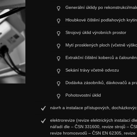
Generální úklidy po rekonstrukci/mal
Hloubkové čištění podlahových krytin
Strojový úklid výrobních prostor
Mytí prosklených ploch (včetně výšk
Extrakční čištění koberců a čalouněn
Sekání trávy včetně odvozu
Dodávka zásobníků, dávkovačů a pra
Pohotovostní úklid
návrh a instalace přístupových, docházkovýc
elektrorevize (revize elektrických instalací d
nářadí dle – ČSN 331600, revize strojů – ČS
revize hromosvodů – ČSN EN 62305, revize