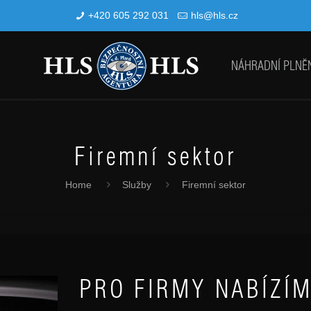
+420 605 292 031
hls@hls.cz
NÁHRADNÍ PLNĚ
Firemní sektor
Home
Služby
Firemní sektor
PRO FIRMY NABÍZÍ