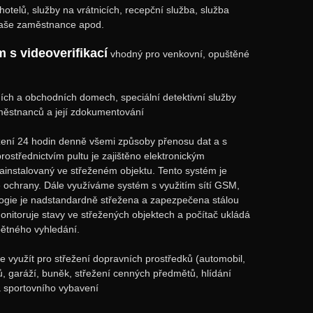
otelů, služby na vrátnicích, recepční služba, služba
 Vaše zaměstnance apod.
 s videoverifikací
vhodný pro venkovní, opuštěné
jních a obchodních domech, speciální detektivní služby
městnanců a její zdokumentování
žení 24 hodin denně všemi způsoby přenosu dat a s
rostřednictvím pultu je zajištěno elektronickým
instalovaný ve střeženém objektu. Tento systém je
né ochrany. Dále využíváme systém s využitím sítí GSM,
ologie je nadstandardně střežena a zapezpečena stálou
monitoruje stavy ve střežených objektech a počítač ukládá
pětného vyhledání.
ze využít pro střežení dopravních prostředků (automobil,
ů, garáží, buněk, střežení cenných předmětů, hlídání
a sportovního vybavení