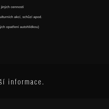
 jiných cenností
lturních akcí, schůzí apod.
vých opatření autohlídkou)
ší informace.