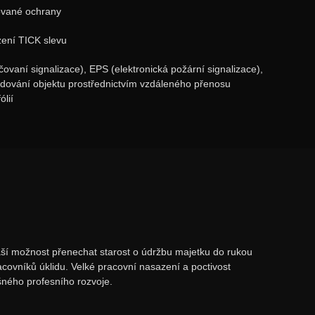
zované ochrany
zení TICK slevu
ovaní signalizace), EPS (elektronická požární signalizace),
dování objektu prostřednictvím vzdáleného přenosu
lií
áší možnost přenechat starost o údržbu majetku do rukou
ovníků úklidu. Velké pracovní nasazení a poctivost
ného profesního rozvoje.