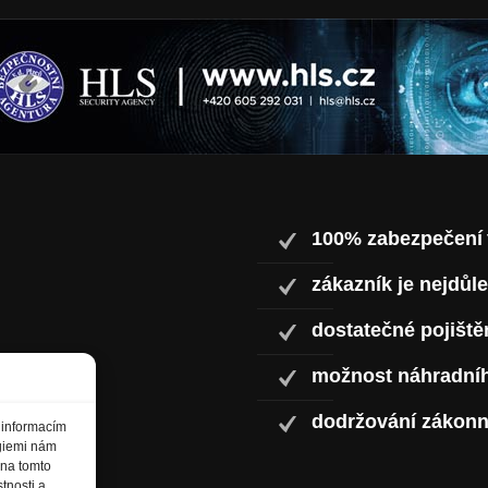
100% zabezpečení
zákazník je nejdůle
dostatečné pojiště
možnost náhradníh
dodržování zákonn
 informacím
ogiemi nám
 na tomto
tnosti a