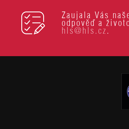
Zaujala Vás naše
odpověď a životo
hls@hls.cz
.