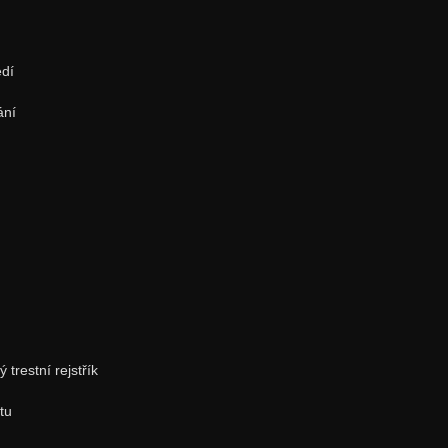
edí
ání
 trestní rejstřík
tu