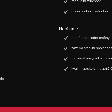
manuální zručnost
praxe v oboru výhodou
Nabízíme:
ranní i odpolední směny
zázemí stabilní společnos
možnost přivýdělku či dl
kvalitní zaškolení a zaji
ele