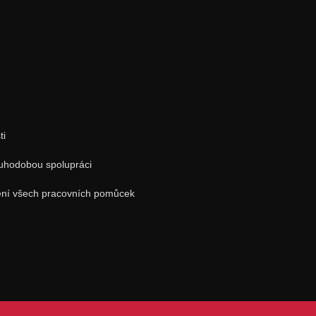
ti
ouhodobou spolupráci
štění všech pracovních pomůcek