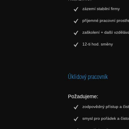
zázemí stabilní firmy
příjemné pracovní prostř
zaškolení + další vzděláv
12-ti hod. směny
Úklidový pracovník
Požadujeme:
zodpovědný přístup a čistý
smysl pro pořádek a čisto