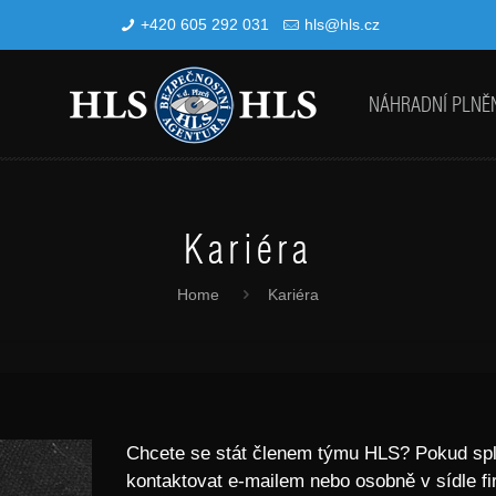
+420 605 292 031
hls@hls.cz
NÁHRADNÍ PLNĚ
Kariéra
Home
Kariéra
Chcete se stát členem týmu HLS? Pokud splň
kontaktovat e-mailem
nebo osobně v sídle fi